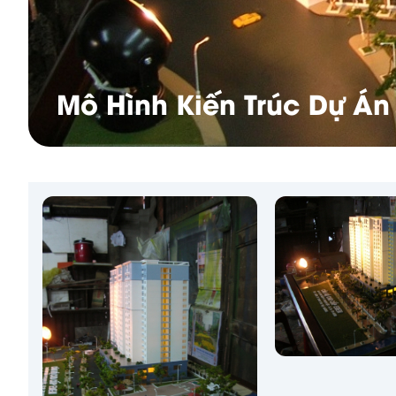
Mô Hình Kiến Trúc Dự Á