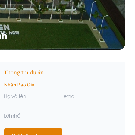
nh
Thông tin dự án
Nhận Báo Gía