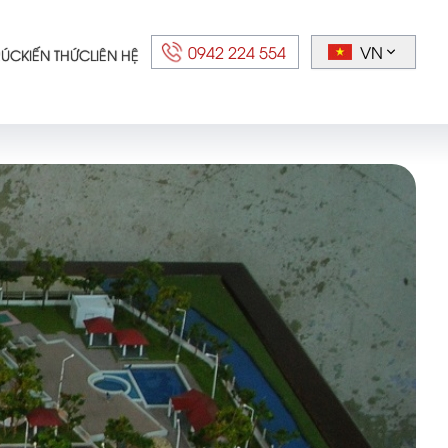
0942 224 554
VN
RÚC
KIẾN THỨC
LIÊN HỆ