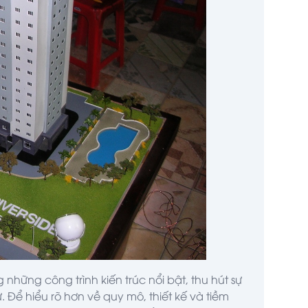
những công trình kiến trúc nổi bật, thu hút sự
Để hiểu rõ hơn về quy mô, thiết kế và tiềm