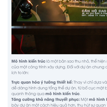
Mô hình kiến trúc
là một bản sao thu nhỏ, thể hiện
của một công trình xây dựng. Đối với dự án chung
ích to lớn:
Trực quan hóa ý tưởng thiết kế:
Thay vì chỉ dựa v
dễ dàng hình dung tổng thể dự án, từ bố cục mặt 
mô hình kiến trúc
quanh thông qua
.
Tăng cường khả năng thuyết phục:
mô hình k
Một
bày dự án một cách hiệu quả hơn, thu hút sự quan