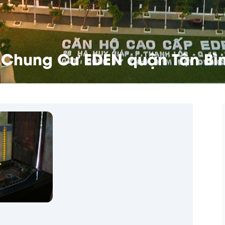
n Chung Cư EDEN quận Tân Bì