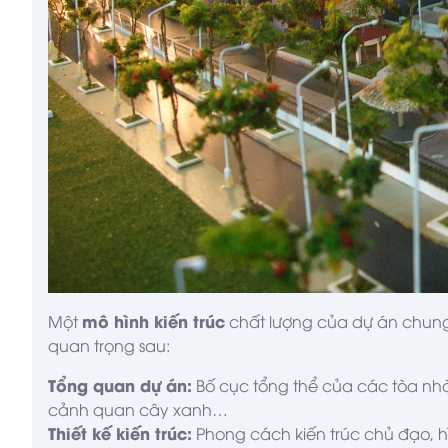
mô hình kiến trúc
Một
chất lượng của dự án chung 
quan trọng sau:
Tổng quan dự án:
Bố cục tổng thể của các tòa nhà,
cảnh quan cây xanh…
Thiết kế kiến trúc:
Phong cách kiến trúc chủ đạo, h