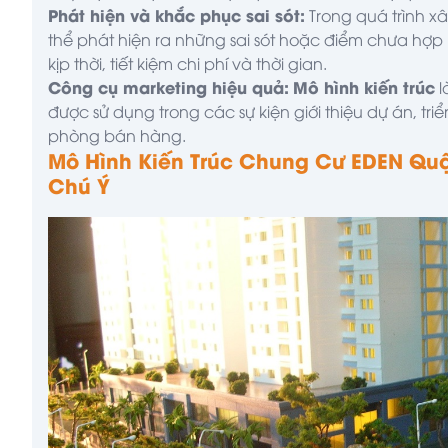
Phát hiện và khắc phục sai sót:
Trong quá trình 
thể phát hiện ra những sai sót hoặc điểm chưa hợp l
kịp thời, tiết kiệm chi phí và thời gian.
Công cụ marketing hiệu quả:
Mô hình kiến trúc
l
được sử dụng trong các sự kiện giới thiệu dự án, tr
phòng bán hàng.
Mô Hình Kiến Trúc Chung Cư EDEN Quậ
Chú Ý