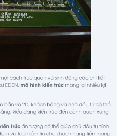
 một cách trực quan và sinh động các chi tiết
mô hình kiến trúc
 cư EDEN,
mang lại nhiều lợi
ào bản vẽ 2D, khách hàng và nhà đầu tư có thể
bằng, kiểu dáng kiến trúc đến cảnh quan xung
iến trúc
ấn tượng có thể giúp chủ đầu tư trình
 tâm và tạo niềm tin cho khách hàng tiềm năng.