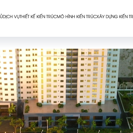
Ủ
DỊCH VỤ
THIẾT KẾ KIẾN TRÚC
MÔ HÌNH KIẾN TRÚC
XÂY DỰNG KIẾN T