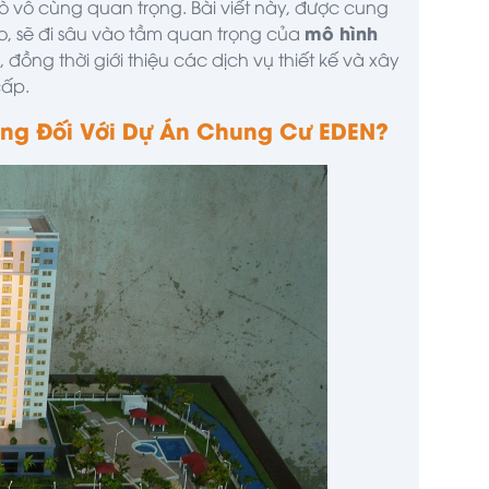
ò vô cùng quan trọng. Bài viết này, được cung
mô hình
o
, sẽ đi sâu vào tầm quan trọng của
đồng thời giới thiệu các dịch vụ thiết kế và xây
cấp.
rọng Đối Với Dự Án Chung Cư EDEN?