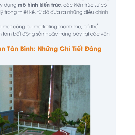
mô hình kiến trúc
xây dựng
, các kiến trúc sư có
ý trong thiết kế, từ đó đưa ra những điều chỉnh
à một công cụ marketing mạnh mẽ, có thể
iển lãm bất động sản hoặc trưng bày tại các văn
n Tân Bình: Những Chi Tiết Đáng