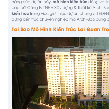
mô hình kiến trúc
năng của dự án này,
đóng vai tr
cấp bởi Công ty TNHH Xây dựng & Thiết kế
Archi-Ba
kiến trúc
trong việc giới thiệu dự án chung cư EDEN, 
dựng kiến trúc chuyên nghiệp mà Archi-Bao cung 
Tại Sao Mô Hình Kiến Trúc Lại Quan T